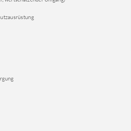
chutzausrüstung
orgung