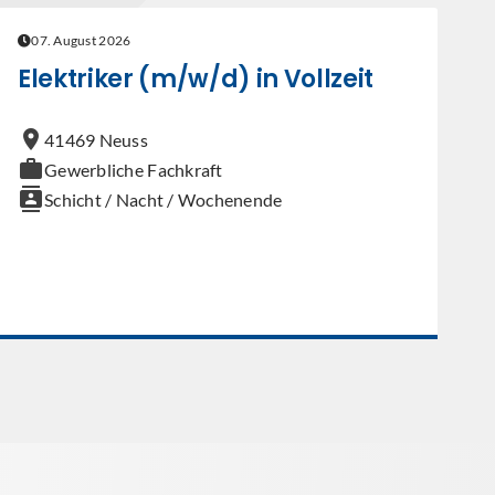
07. August 2026
Elektriker (m/w/d) in Vollzeit
location_on
41469 Neuss
work
Gewerbliche Fachkraft
contacts
Schicht / Nacht / Wochenende