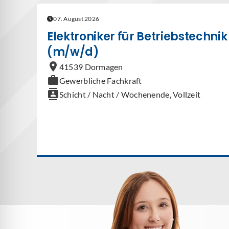
07. August 2026
Elektroniker für Betriebstechnik
(m/w/d)
location_on
41539 Dormagen
work
Gewerbliche Fachkraft
contacts
Schicht / Nacht / Wochenende, Vollzeit