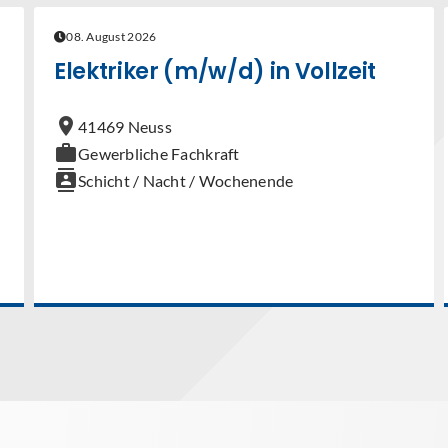
08. August 2026
Elektriker (m/w/d) in Vollzeit
location_on
41469 Neuss
work
Gewerbliche Fachkraft
contacts
Schicht / Nacht / Wochenende