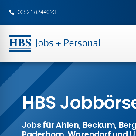
Zum
02521 8244090
Inhalt
springen
HBS Jobbörs
Jobs für
Ahlen
,
Beckum
,
Ber
Paderborn
,
Warendorf
und 