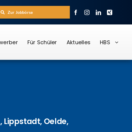
Zur Jobbörse
ewerber
Für Schüler
Aktuelles
HBS
h
,
Lippstadt
,
Oelde
,