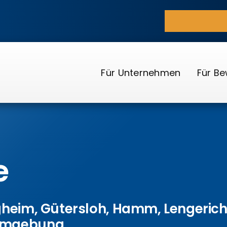
Für Unternehmen
Für B
e
gheim
,
Gütersloh
,
Hamm
,
Lengeric
Umgebung