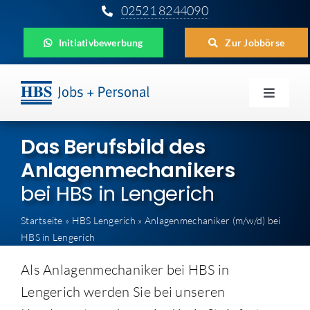
Zum
02521 8244090
Inhalt
Initiativbewerbung
Zur Jobbörse
springen
Toggle
Navigat
Für Unternehmen
Das Berufsbild des
Anlagenmechanikers
Für Bewerber
bei HBS in Lengerich
Für Schüler
Startseite
»
HBS Lengerich
»
Anlagenmechaniker (m/w/d) bei
HBS in Lengerich
Aktuelles
Als Anlagenmechaniker bei HBS in
HBS
Lengerich werden Sie bei unseren