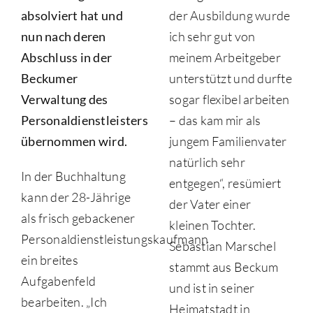
absolviert hat und
der Ausbildung wurde
nun nach deren
ich sehr gut von
Abschluss in der
meinem Arbeitgeber
Beckumer
unterstützt und durfte
Verwaltung des
sogar flexibel arbeiten
Personaldienstleisters
– das kam mir als
übernommen wird.
jungem Familienvater
natürlich sehr
In der Buchhaltung
entgegen“, resümiert
kann der 28-Jährige
der Vater einer
als frisch gebackener
kleinen Tochter.
Personaldienstleistungskaufmann
Sebastian Marschel
ein breites
stammt aus Beckum
Aufgabenfeld
und ist in seiner
bearbeiten. „Ich
Heimatstadt in