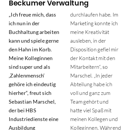
Beckumer Verwaltung
„Ich freue mich, dass
durchlaufen habe. Im
ich nun in der
Marketing konnte ich
Buchhaltung arbeiten
meine Kreativität
kann und spiele gerne
ausleben, in der
den Hahn im Korb.
Disposition gefiel mir
Meine Kolleginnen
der Kontakt mit den
sind super und als
Mitarbeitern“, so
‚Zahlenmensch‘
Marschel. „In jeder
gehöre ich eindeutig
Abteilung habe ich
hierher“, freut sich
voll und ganz zum
Sebastian Marschel,
Team gehört und
der bei HBS
hatte viel Spaß mit
Industriedienste eine
meinen Kollegen und
Ausbildung
Kolleginnen. Während