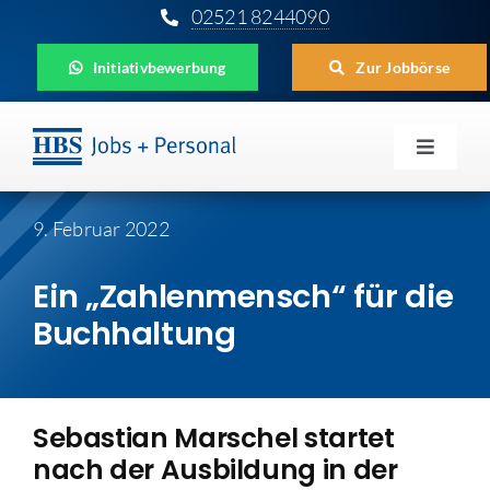
Zum
02521 8244090
Inhalt
Initiativbewerbung
Zur Jobbörse
springen
Toggle
Navigat
Für Unternehmen
9. Februar 2022
Für Bewerber
Ein „Zahlenmensch“ für die
Für Schüler
Buchhaltung
Aktuelles
Sebastian Marschel startet
HBS
nach der Ausbildung in der