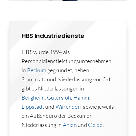
HBS Industriedienste
HBS wurde 1994 als
Personaldienstleistungsunternehmen
in
Beckum
gegründet, neben
Stammsitz und Niederlassung vor Ort
gibt es Niederlassungen in
Bergheim
,
Gütersloh
,
Hamm
,
Lippstadt
und
Warendorf
sowie jeweils
ein Außenbüro der Beckumer
Niederlassung in
Ahlen
und
Oelde
.