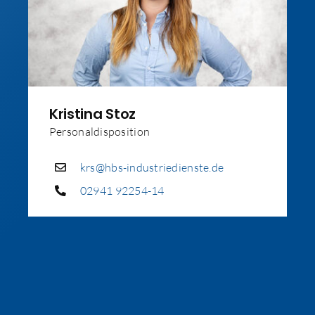
Kristina Stoz
Personaldisposition
krs@hbs-industriedienste.de
02941 92254-14