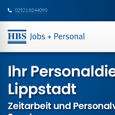
Zum
02521 8244090
Inhalt
springen
Ihr Personal­die
Lippstadt
Zeitarbeit und Personal