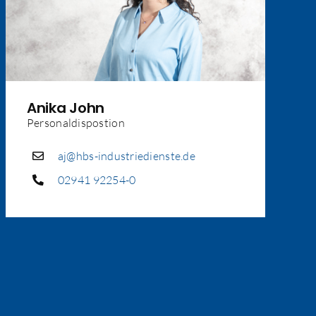
Anika John
Personaldispostion
aj@hbs-industriedienste.de
02941 92254-0