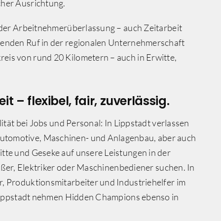
cher Ausrichtung.
t der Arbeitnehmerüberlassung – auch Zeitarbeit
genden Ruf in der regionalen Unternehmerschaft
is von rund 20 Kilometern – auch in Erwitte,
t – flexibel, fair, zuverlässig.
ität bei Jobs und Personal: In Lippstadt verlassen
utomotive, Maschinen- und Anlagenbau, aber auch
tte und Geseke auf unsere Leistungen in der
eißer, Elektriker oder Maschinenbediener suchen. In
, Produktionsmitarbeiter und Industriehelfer im
n Lippstadt nehmen Hidden Champions ebenso in