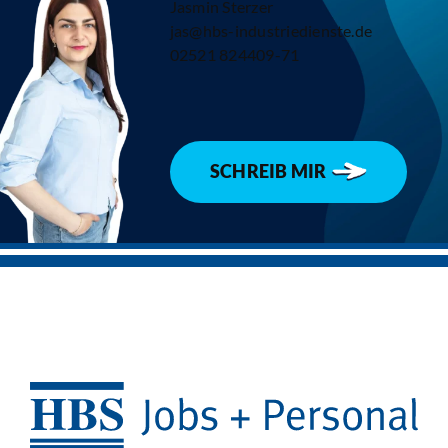
Jasmin Sterzer
jas@hbs-industriedienste.de
02521 824409-71
SCHREIB MIR