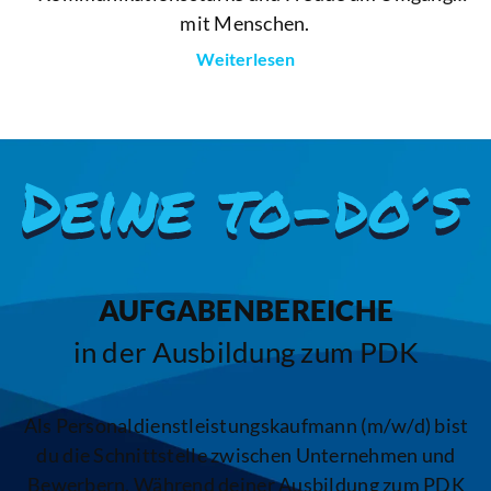
mit Menschen.
Weiterlesen
Kurz gesagt: Du organisierst, koordinierst, berätst
und vermittelst – abwechslungsreich,
verantwortungsvoll und mit hervorragenden
Zukunftsperspektiven.
AUFGABENBEREICHE
in der Ausbildung zum PDK
Als Personaldienstleistungskaufmann (m/w/d) bist
du die Schnittstelle zwischen Unternehmen und
Bewerbern. Während deiner Ausbildung zum PDK