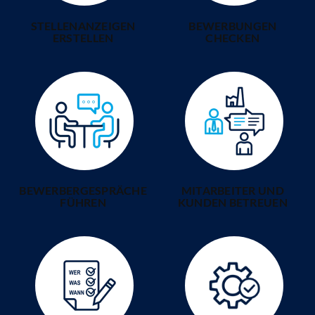
im Personalmanagement.
STELLENANZEIGEN
BEWERBUNGEN
ERSTELLEN
CHECKEN
BEWERBERGESPRÄCHE
MITARBEITER UND
FÜHREN
KUNDEN BETREUEN