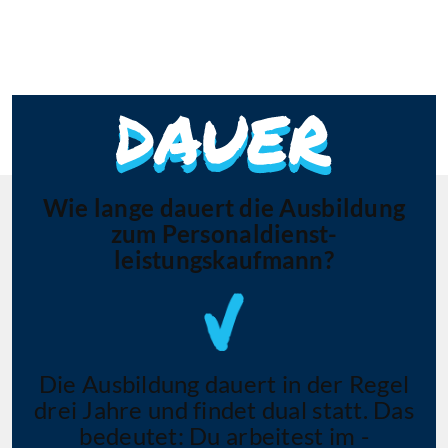
Wie lange dauert die Ausbildung
zum Personaldienst­
leistungskaufmann?
Die Ausbildung dauert in der Regel
drei Jahre und findet dual statt. Das
bedeutet: Du arbeitest im ­