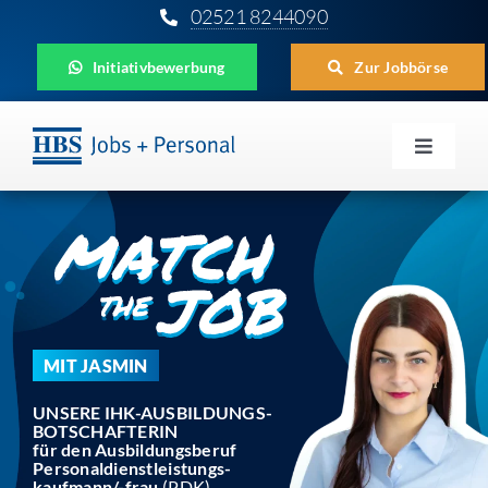
Zum
02521 8244090
Inhalt
Initiativbewerbung
Zur Jobbörse
springen
Toggle
Navigat
Für Unternehmen
Für Bewerber
Für Schüler
MIT JASMIN
Aktuelles
UNSERE IHK-AUSBILDUNGS-
BOTSCHAFTERIN
HBS
für den Ausbildungsberuf
Personaldienstleistungs-
kaufmann/-frau
(PDK)