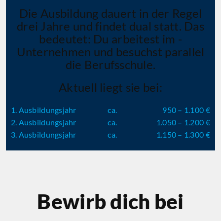
Die Ausbildung dauert in der Regel
drei Jahre und findet dual statt. Das
bedeutet: Du arbeitest im ­
Unternehmen und besuchst parallel
die Berufsschule.
Aktuell liegt sie bei:
1. Ausbildungsjahr
ca.
950 – 1.100 €
2. Ausbildungsjahr
ca.
1.050 – 1.200 €
3. Ausbildungsjahr
ca.
1.150 – 1.300 €
Bewirb dich bei