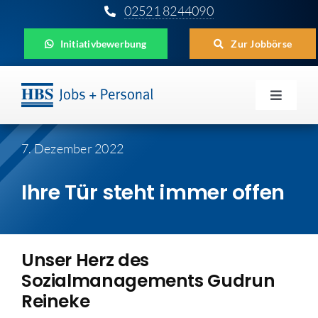
Zum
02521 8244090
Inhalt
Initiativbewerbung
Zur Jobbörse
springen
Toggle
Navigat
Für Unternehmen
7. Dezember 2022
Für Bewerber
Ihre Tür steht immer offen
Für Schüler
Aktuelles
Unser Herz des
Sozialmanagements Gudrun
HBS
Reineke