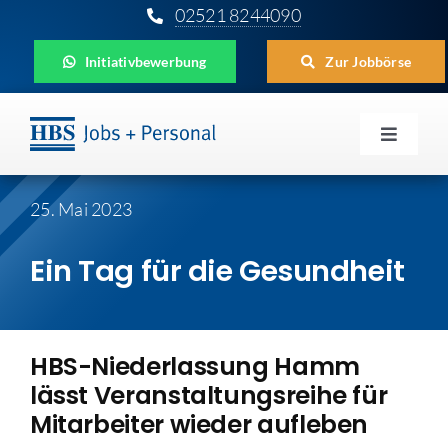
Zum
02521 8244090
Inhalt
Initiativbewerbung
Zur Jobbörse
springen
Toggle
Navigat
Für Unternehmen
25. Mai 2023
Für Bewerber
Ein Tag für die Gesundheit
Für Schüler
Aktuelles
HBS-Niederlassung Hamm
lässt Veranstaltungsreihe für
HBS
Mitarbeiter wieder aufleben