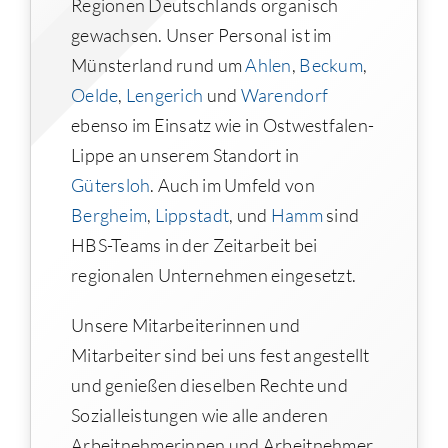
Regionen Deutschlands organisch
gewachsen. Unser Personal ist im
Münsterland rund um
Ahlen
,
Beckum
,
Oelde
,
Lengerich
und
Warendorf
ebenso im Einsatz wie in Ostwestfalen-
Lippe an unserem Standort in
Gütersloh
. Auch im Umfeld von
Bergheim
,
Lippstadt
, und
Hamm
sind
HBS-Teams in der Zeitarbeit bei
regionalen Unternehmen eingesetzt.
Unsere Mitarbeiterinnen und
Mitarbeiter sind bei uns fest angestellt
und genießen dieselben Rechte und
Sozialleistungen wie alle anderen
Arbeitnehmerinnen und Arbeitnehmer.