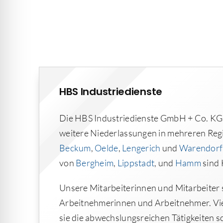
HBS Industriedienste
Die HBS Industriedienste GmbH + Co. KG 
weitere Niederlassungen in mehreren Reg
Beckum
,
Oelde
,
Lengerich
und
Warendorf
von
Bergheim
,
Lippstadt
, und
Hamm
sind 
Unsere Mitarbeiterinnen und Mitarbeiter s
Arbeitnehmerinnen und Arbeitnehmer. Viele
sie die abwechslungsreichen Tätigkeiten 