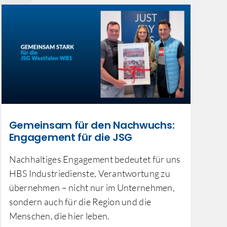
Gemeinsam für den Nachwuchs:
J
Engagement für die JSG
Westfalen WB1
Nachhaltiges Engagement bedeutet für uns
Am
HBS Industriedienste, Verantwortung zu
Wö
übernehmen – nicht nur im Unternehmen,
jä
sondern auch für die Region und die
Be
Menschen, die hier leben.