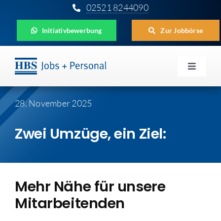
Zum
02521 8244090
Inhalt
Initiativbewerbung
Zur Jobbörse
springen
Toggle
Navigat
Für Unternehmen
28. November 2025
Für Bewerber
Zwei Umzüge, ein Ziel:
Für Schüler
Aktuelles
Mehr Nähe für unsere
Mitarbeitenden
HBS