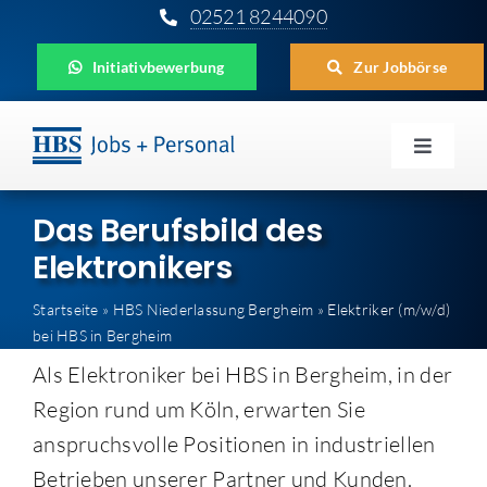
Zum
02521 8244090
Inhalt
Initiativbewerbung
Zur Jobbörse
springen
Toggle
Navigat
Für Unternehmen
Das Berufsbild des
Elektronikers
Für Bewerber
Startseite
»
HBS Niederlassung Bergheim
»
Elektriker (m/w/d)
Für Schüler
bei HBS in Bergheim
Als Elektroniker bei HBS in Bergheim, in der
Aktuelles
Region rund um Köln, erwarten Sie
HBS
anspruchsvolle Positionen in industriellen
Betrieben unserer Partner und Kunden.