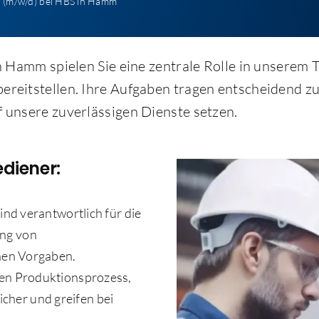
 (m/w/d) bei HBS in Hamm
n Hamm spielen Sie eine zentrale Rolle in unserem T
reitstellen. Ihre Aufgaben tragen entscheidend zur
f unsere zuverlässigen Dienste setzen.
diener:
 sind verantwortlich für die
ng von
hen Vorgaben.
den Produktionsprozess,
sicher und greifen bei