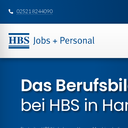
Zum
02521 8244090
Inhalt
springen
Das Berufsbi
bei HBS in 