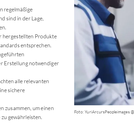
ren regelmäßige
 sind in der Lage,
en.
er hergestellten Produkte
 Standards entsprechen.
chgeführten
r Erstellung notwendiger
achten alle relevanten
ine sichere
egen zusammen, um einen
Foto: YuriArcursPeopleimages @
 zu gewährleisten.