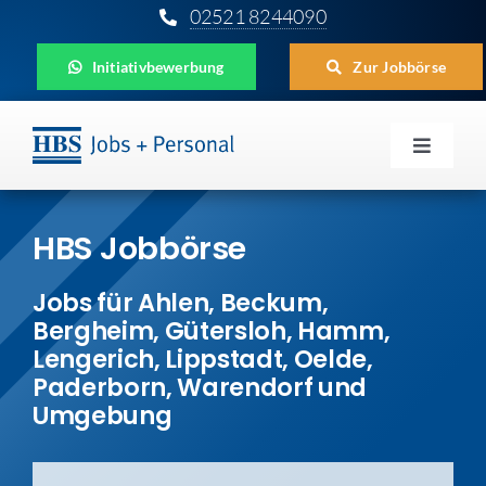
Zum
02521 8244090
Inhalt
Initiativbewerbung
Zur Jobbörse
springen
Toggle
Navigat
Für Unternehmen
HBS Jobbörse
Für Bewerber
Jobs für
Ahlen
,
Beckum
,
Für Schüler
Bergheim
,
Gütersloh
,
Hamm
,
Lengerich
,
Lippstadt
,
Oelde
,
Aktuelles
Paderborn
,
Warendorf
und
Umgebung
HBS