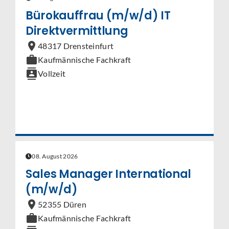
Bürokauffrau (m/w/d) IT
Direktvermittlung
location_on
48317 Drensteinfurt
work
Kaufmännische Fachkraft
contacts
Vollzeit
08. August 2026
Sales Manager International
(m/w/d)
location_on
52355 Düren
work
Kaufmännische Fachkraft