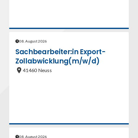
08. August 2026
Sachbearbeiter:in Export-
Zollabwicklung(m/w/d)
location_on
41460 Neuss
08. August 2026