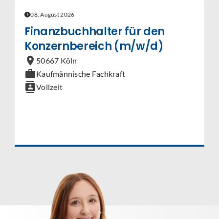
08. August 2026
Finanzbuchhalter für den
Konzernbereich (m/w/d)
location_on
50667 Köln
work
Kaufmännische Fachkraft
contacts
Vollzeit