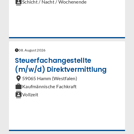
contacts
Schicht / Nacht / Wochenende
08. August 2026
Steuerfachangestellte
(m/w/d) Direktvermittlung
location_on
59065 Hamm (Westfalen)
work
Kaufmännische Fachkraft
contacts
Vollzeit