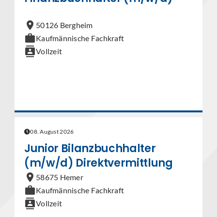
location_on
50126 Bergheim
work
Kaufmännische Fachkraft
contacts
Vollzeit
08. August 2026
Junior Bilanzbuchhalter
(m/w/d) Direktvermittlung
location_on
58675 Hemer
work
Kaufmännische Fachkraft
contacts
Vollzeit